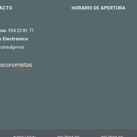
ACTO
HORARIO DE APERTURA
ono:
954 23 81 71
 Electrónico:
onsulgvv.es