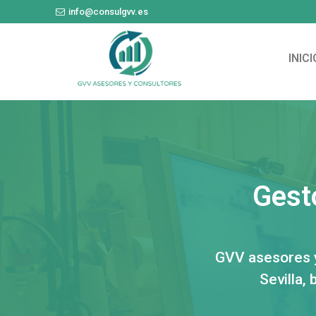
info@consulgvv.es
INICI
Gest
GVV asesores y
Sevilla,